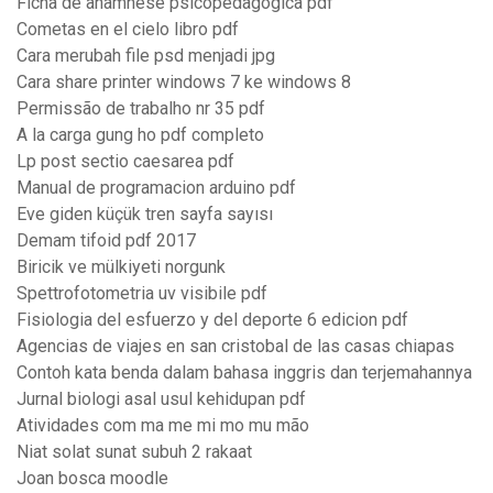
Ficha de anamnese psicopedagogica pdf
Cometas en el cielo libro pdf
Cara merubah file psd menjadi jpg
Cara share printer windows 7 ke windows 8
Permissão de trabalho nr 35 pdf
A la carga gung ho pdf completo
Lp post sectio caesarea pdf
Manual de programacion arduino pdf
Eve giden küçük tren sayfa sayısı
Demam tifoid pdf 2017
Biricik ve mülkiyeti norgunk
Spettrofotometria uv visibile pdf
Fisiologia del esfuerzo y del deporte 6 edicion pdf
Agencias de viajes en san cristobal de las casas chiapas
Contoh kata benda dalam bahasa inggris dan terjemahannya
Jurnal biologi asal usul kehidupan pdf
Atividades com ma me mi mo mu mão
Niat solat sunat subuh 2 rakaat
Joan bosca moodle