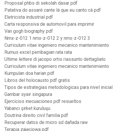
Proposal phbs di sekolah dasar pdf
Patativa do assaré cante lá que eu canto cá pdf
Eletricista industrial pdf
Carta responsiva de automovil para imprimir
Van gogh biography pdf
Nmx-z-012 1 nmx-z-012 2 y nmx-z-012 3
Curriculum vitae ingeniero mecanico mantenimiento
Rumus excel pembagian rata rata
Ultime lettere di jacopo ortis riassunto dettagliato
Curriculum vitae ingeniero mecanico mantenimiento
Kumpulan doa harian pdf
Libros del holocausto pdf gratis
Tipos de estrategias metodologicas para nivel inicial
Gambar syair singapura
Ejercicios inecuaciones pdf resueltos
Yabancı şirket kuruluşu
Doutrina direito civil familia pdf
Recuperar datos de micro sd dañada raw
Terapia zajęciowa pdf