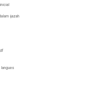
nicial
dalam ijazah
df
 langues