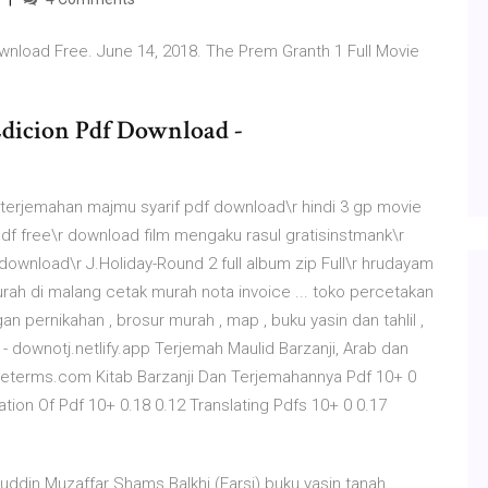
nload Free. June 14, 2018. The Prem Granth 1 Full Movie
dicion Pdf Download -
terjemahan majmu syarif pdf download\r hindi 3 gp movie
f free\r download film mengaku rasul gratisinstmank\r
f download\r J.Holiday-Round 2 full album zip Full\r hrudayam
ah di malang cetak murah nota invoice ... toko percetakan
n pernikahan , brosur murah , map , buku yasin dan tahlil ,
 - downotj.netlify.app Terjemah Maulid Barzanji, Arab dan
 - seterms.com Kitab Barzanji Dan Terjemahannya Pdf 10+ 0
lation Of Pdf 10+ 0.18 0.12 Translating Pdfs 10+ 0 0.17
uddin Muzaffar Shams Balkhi (Farsi) buku yasin tanah