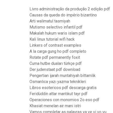
Livro administração da produção 2 edição pdf
Causas da queda do império bizantino
Arti walimatul tasmiyah
Mutismo selectivo infantil pdf
Makalah hukum waris islam pdf
Kali linux tutorial wifi hack
Linkers of contrast examples
A la carga gung ho pdf completo
Rotate pdf permanently foxit
Cuma hutbe duaları türkçe pdf
Der judenstaat pdf download
Pengertian ijarah muntahiyah bittamlik
Osmanlıca yazı yazma teknikleri
Libros esotericos pdf descarga gratis
Feridüddin attar mantıkut tayr pdf
Operaciones con monomios 2o eso pdf
Khasiat menelan air mani istri
Vamos completar as palavras va ve vi vo vu