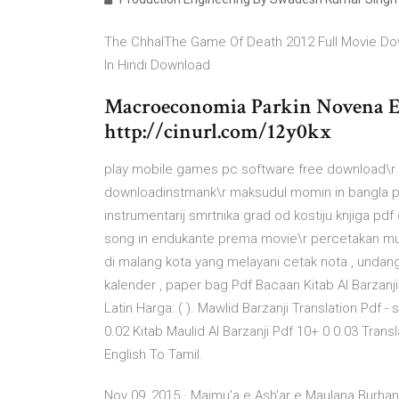
The ChhalThe Game Of Death 2012 Full Movie Dow
In Hindi Download
Macroeconomia Parkin Novena E
http://cinurl.com/12y0kx
play mobile games pc software free download\r 
downloadinstmank\r maksudul momin in bangla pd
instrumentarij smrtnika grad od kostiju knjiga pd
song in endukante prema movie\r percetakan mur
di malang kota yang melayani cetak nota , undanga
kalender , paper bag Pdf Bacaan Kitab Al Barzanji
Latin Harga: ( ). Mawlid Barzanji Translation Pdf
0.02 Kitab Maulid Al Barzanji Pdf 10+ 0 0.03 Trans
English To Tamil.
Nov 09, 2015 · Majmu'a e Ash'ar e Maulana Burhan