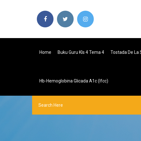
Home
Buku Guru Kls 4 Tema 4
Tostada De La 
Hb-Hemoglobina Glicada A1c (ifcc)