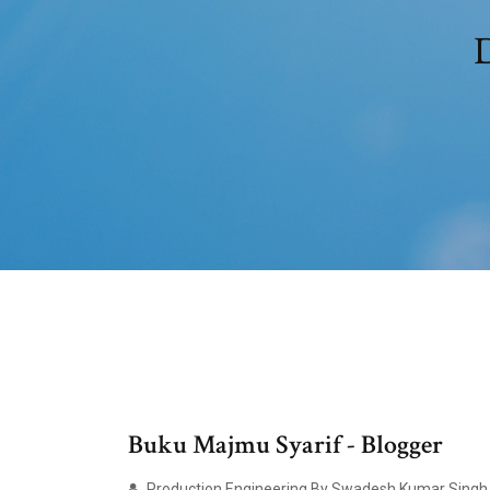
D
Buku Majmu Syarif - Blogger
Production Engineering By Swadesh Kumar Singh