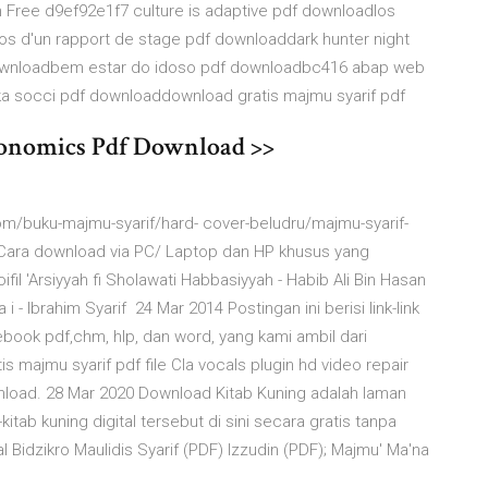
Free d9ef92e1f7 culture is adaptive pdf downloadlos
s d'un rapport de stage pdf downloaddark hunter night
ownloadbem estar do idoso pdf downloadbc416 abap web
a socci pdf downloaddownload gratis majmu syarif pdf
onomics Pdf Download >>
om/buku-majmu-syarif/hard- cover-beludru/majmu-syarif-
u Cara download via PC/ Laptop dan HP khusus yang
fil 'Arsiyyah fi Sholawati Habbasiyyah - Habib Ali Bin Hasan
 i - Ibrahim Syarif 24 Mar 2014 Postingan ini berisi link-link
ebook pdf,chm, hlp, dan word, yang kami ambil dari
majmu syarif pdf file Cla vocals plugin hd video repair
ownload. 28 Mar 2020 Download Kitab Kuning adalah laman
tab kuning digital tersebut di sini secara gratis tanpa
tifal Bidzikro Maulidis Syarif (PDF) Izzudin (PDF); Majmu' Ma'na