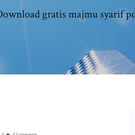
ownload gratis majmu syarif p
4 Comments