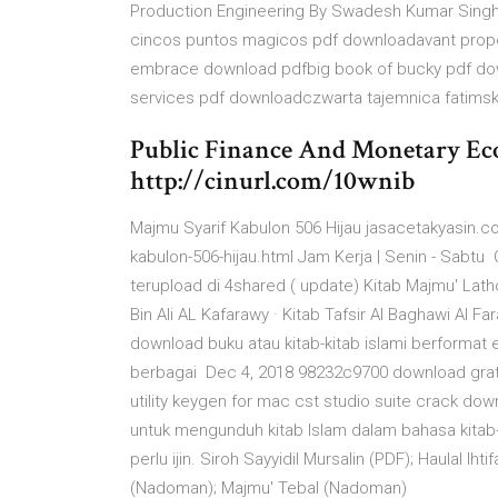
Production Engineering By Swadesh Kumar Singh 
cincos puntos magicos pdf downloadavant propo
embrace download pdfbig book of bucky pdf d
services pdf downloadczwarta tajemnica fatimsk
Public Finance And Monetary Ec
http://cinurl.com/10wnib
Majmu Syarif Kabulon 506 Hijau jasacetakyasin.c
kabulon-506-hijau.html Jam Kerja | Senin - Sabt
terupload di 4shared ( update) Kitab Majmu' Lathoi
Bin Ali AL Kafarawy · Kitab Tafsir Al Baghawi Al Fara
download buku atau kitab-kitab islami berformat 
berbagai Dec 4, 2018 98232c9700 download gratis 
utility keygen for mac cst studio suite crack d
untuk mengunduh kitab Islam dalam bahasa kitab-ki
perlu ijin. Siroh Sayyidil Mursalin (PDF); Haulal Ih
(Nadoman); Majmu' Tebal (Nadoman)