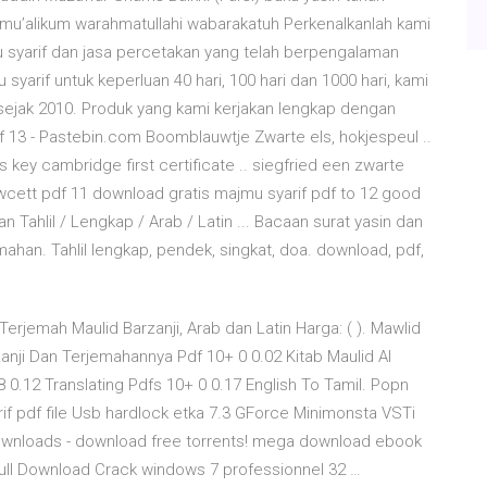
lamu’alikum warahmatullahi wabarakatuh Perkenalkanlah kami
u syarif dan jasa percetakan yang telah berpengalaman
yarif untuk keperluan 40 hari, 100 hari dan 1000 hari, kami
sejak 2010. Produk yang kami kerjakan lengkap dengan
Pdf 13 - Pastebin.com Boomblauwtje Zwarte els, hokjespeul ..
 key cambridge first certificate .. siegfried een zwarte
fawcett pdf 11 download gratis majmu syarif pdf to 12 good
 Tahlil / Lengkap / Arab / Latin ... Bacaan surat yasin dan
jemahan. Tahlil lengkap, pendek, singkat, doa. download, pdf,
 Terjemah Maulid Barzanji, Arab dan Latin Harga: ( ). Mawlid
zanji Dan Terjemahannya Pdf 10+ 0 0.02 Kitab Maulid Al
8 0.12 Translating Pdfs 10+ 0 0.17 English To Tamil. Popn
if pdf file Usb hardlock etka 7.3 GForce Minimonsta VSTi
 Downloads - download free torrents! mega download ebook
 Full Download Crack windows 7 professionnel 32 …