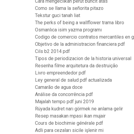
Cara mengecilkan perut buncit atas
Como se llama la señorita pitazo
Tekstur guci tanah liat
The perks of being a wallflower trama libro
Osmanlıca isim yazma programı
Codigo de comercio contratos mercantiles en g
Objetivo de la administracion financiera pdf
Cils b2 2014 pdf
Tipos de periodizacion de la historia universal
Resenha filme arquitetura da destruição
Livro empreendedor pdf
Ley general de salud pdf actualizada
Camarão de agua doce
Análise da concorrência pdf
Majalah tempo pdf juni 2019
Rüyada kudret narı görmek ne anlama gelir
Resep masakan mpasi ikan mujair
Cours de biochimie générale pdf
Adli para cezaları sicile işlenir mi