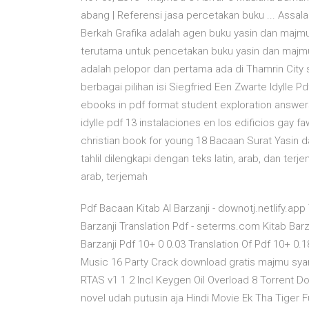
abang | Referensi jasa percetakan buku ... Assa
Berkah Grafika adalah agen buku yasin dan majm
terutama untuk pencetakan buku yasin dan majmu s
adalah pelopor dan pertama ada di Thamrin City 
berbagai pilihan isi Siegfried Een Zwarte Idylle 
ebooks in pdf format student exploration answers
idylle pdf 13 instalaciones en los edificios gay 
christian book for young 18 Bacaan Surat Yasin dan
tahlil dilengkapi dengan teks latin, arab, dan ter
arab, terjemah
Pdf Bacaan Kitab Al Barzanji - downotj.netlify.app
Barzanji Translation Pdf - seterms.com Kitab Bar
Barzanji Pdf 10+ 0 0.03 Translation Of Pdf 10+ 0.1
Music 16 Party Crack download gratis majmu syar
RTAS v1 1 2 Incl Keygen Oil Overload 8 Torrent
novel udah putusin aja Hindi Movie Ek Tha Tiger