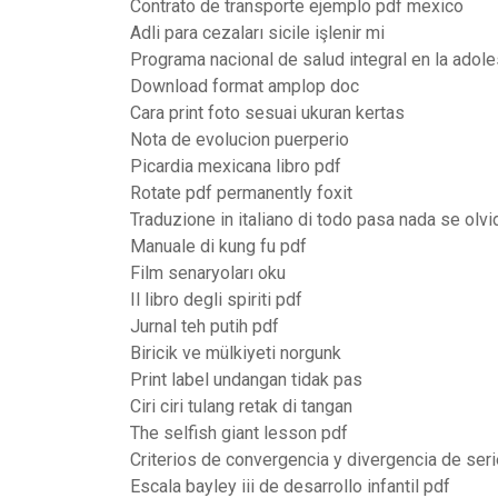
Contrato de transporte ejemplo pdf mexico
Adli para cezaları sicile işlenir mi
Programa nacional de salud integral en la adol
Download format amplop doc
Cara print foto sesuai ukuran kertas
Nota de evolucion puerperio
Picardia mexicana libro pdf
Rotate pdf permanently foxit
Traduzione in italiano di todo pasa nada se olvi
Manuale di kung fu pdf
Film senaryoları oku
Il libro degli spiriti pdf
Jurnal teh putih pdf
Biricik ve mülkiyeti norgunk
Print label undangan tidak pas
Ciri ciri tulang retak di tangan
The selfish giant lesson pdf
Criterios de convergencia y divergencia de ser
Escala bayley iii de desarrollo infantil pdf