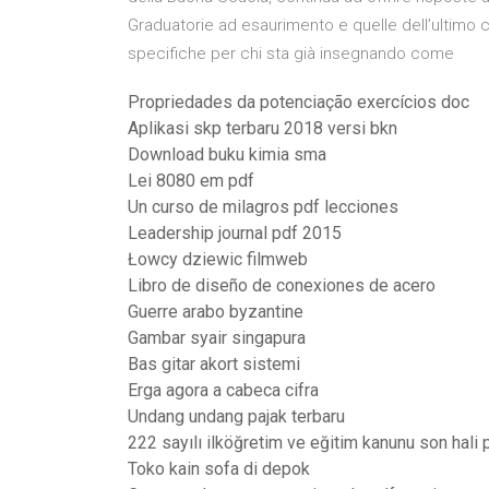
Graduatorie ad esaurimento e quelle dell’ultimo
specifiche per chi sta già insegnando come
Propriedades da potenciação exercícios doc
Aplikasi skp terbaru 2018 versi bkn
Download buku kimia sma
Lei 8080 em pdf
Un curso de milagros pdf lecciones
Leadership journal pdf 2015
Łowcy dziewic filmweb
Libro de diseño de conexiones de acero
Guerre arabo byzantine
Gambar syair singapura
Bas gitar akort sistemi
Erga agora a cabeca cifra
Undang undang pajak terbaru
222 sayılı ilköğretim ve eğitim kanunu son hali 
Toko kain sofa di depok