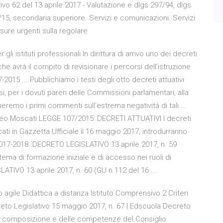
ivo 62 del 13 aprile 2017 - Valutazione e dlgs 297/94, dlgs
/15, secondaria superiore. Servizi e comunicazioni. Servizi
misure urgenti sulla regolare
gli istituti professionali In dirittura di arrivo uno dei decreti
che avrà il compito di revisionare i percorsi dell’istruzione
-2015 ... Pubblichiamo i testi degli otto decreti attuativi
i, per i dovuti pareri delle Commissioni parlamentari, alla
eremo i primi commenti sull'estrema negatività di tali …
eo Moscati LEGGE 107/2015: DECRETI ATTUATIVI I decreti
icati in Gazzetta Ufficiale il 16 maggio 2017, introdurranno
 2017-2018. DECRETO LEGISLATIVO 13 aprile 2017, n. 59
ma di formazione iniziale e di accesso nei ruoli di
IVO 13 aprile 2017, n. 60 (GU n.112 del 16 ...
gile Didattica a distanza Istituto Comprensivo 2 Criteri
to Legislativo 15 maggio 2017, n. 67 | Edscuola Decreto
lla composizione e delle competenze del Consiglio