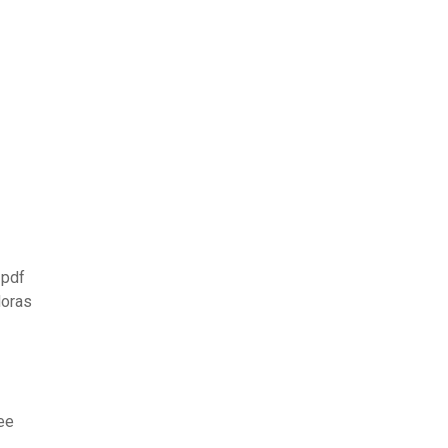
 pdf
doras
ee