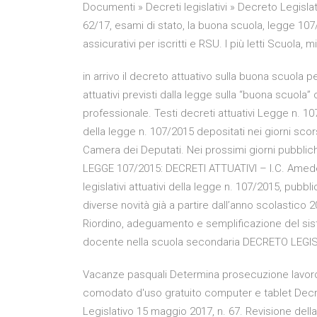
Documenti » Decreti legislativi » Decreto Legislat
62/17, esami di stato, la buona scuola, legge 107
assicurativi per iscritti e RSU. I più letti Scuola, 
in arrivo il decreto attuativo sulla buona scuola per 
attuativi previsti dalla legge sulla “buona scuola” 
professionale. Testi decreti attuativi Legge n. 107
della legge n. 107/2015 depositati nei giorni scors
Camera dei Deputati. Nei prossimi giorni pubblich
LEGGE 107/2015: DECRETI ATTUATIVI – I.C. Amed
legislativi attuativi della legge n. 107/2015, pubbl
diverse novità già a partire dall’anno scolastico
Riordino, adeguamento e semplificazione del siste
docente nella scuola secondaria DECRETO LEGISLAT
Vacanze pasquali Determina prosecuzione lavoro a
comodato d'uso gratuito computer e tablet Decre
Legislativo 15 maggio 2017, n. 67. Revisione de