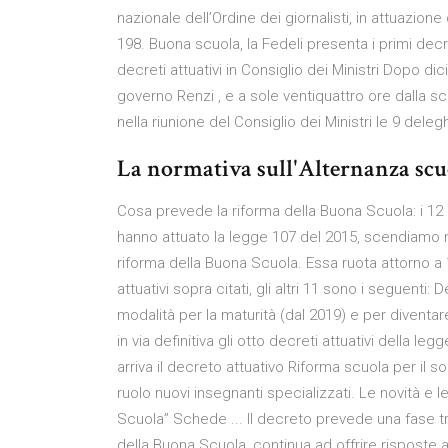
nazionale dell’Ordine dei giornalisti, in attuazion
198. Buona scuola, la Fedeli presenta i primi decret
decreti attuativi in Consiglio dei Ministri Dopo dic
governo Renzi , e a sole ventiquattro ore dalla sca
nella riunione del Consiglio dei Ministri le 9 dele
La normativa sull'Alternanza scu
Cosa prevede la riforma della Buona Scuola: i 12 p
hanno attuato la legge 107 del 2015, scendiamo 
riforma della Buona Scuola. Essa ruota attorno a 1
attuativi sopra citati, gli altri 11 sono i seguenti:
modalità per la maturità (dal 2019) e per diventar
in via definitiva gli otto decreti attuativi della l
arriva il decreto attuativo Riforma scuola per il so
ruolo nuovi insegnanti specializzati. Le novità e l
Scuola” Schede ... Il decreto prevede una fase tr
della Buona Scuola, continua ad offrire risposte a