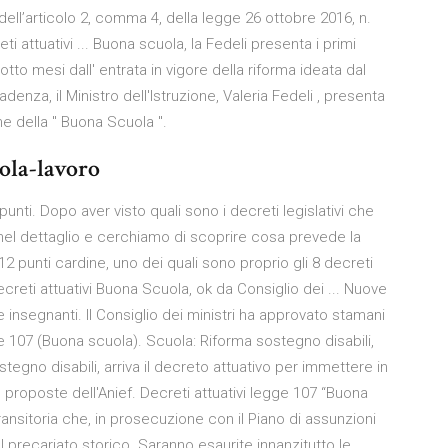
e dell’articolo 2, comma 4, della legge 26 ottobre 2016, n.
i attuativi ... Buona scuola, la Fedeli presenta i primi
iotto mesi dall' entrata in vigore della riforma ideata dal
denza, il Ministro dell'Istruzione, Valeria Fedeli , presenta
ghe della " Buona Scuola ".
ola-lavoro
unti. Dopo aver visto quali sono i decreti legislativi che
nel dettaglio e cerchiamo di scoprire cosa prevede la
2 punti cardine, uno dei quali sono proprio gli 8 decreti
 Decreti attuativi Buona Scuola, ok da Consiglio dei ... Nuove
e insegnanti. Il Consiglio dei ministri ha approvato stamani
egge 107 (Buona scuola). Scuola: Riforma sostegno disabili,
stegno disabili, arriva il decreto attuativo per immettere in
e proposte dell'Anief. Decreti attuativi legge 107 “Buona
ansitoria che, in prosecuzione con il Piano di assunzioni
l precariato storico. Saranno esaurite innanzitutto le