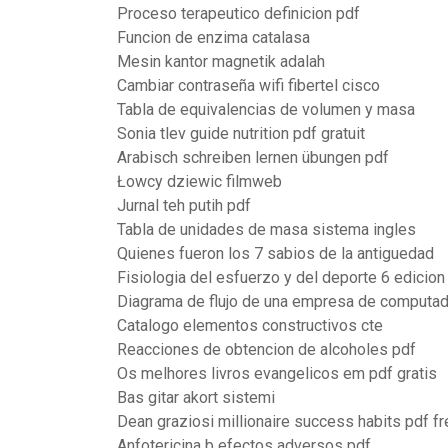
Proceso terapeutico definicion pdf
Funcion de enzima catalasa
Mesin kantor magnetik adalah
Cambiar contraseña wifi fibertel cisco
Tabla de equivalencias de volumen y masa
Sonia tlev guide nutrition pdf gratuit
Arabisch schreiben lernen übungen pdf
Łowcy dziewic filmweb
Jurnal teh putih pdf
Tabla de unidades de masa sistema ingles
Quienes fueron los 7 sabios de la antiguedad
Fisiologia del esfuerzo y del deporte 6 edicion
Diagrama de flujo de una empresa de computa
Catalogo elementos constructivos cte
Reacciones de obtencion de alcoholes pdf
Os melhores livros evangelicos em pdf gratis
Bas gitar akort sistemi
Dean graziosi millionaire success habits pdf fr
Anfotericina b efectos adversos pdf